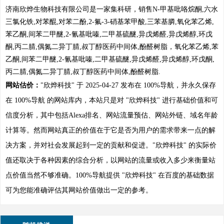
济南欣烨生物科技有限公司是一家集科研，销售N-甲基吡咯烷酮,六水
三氯化铁,对苯醌,对苯二酚,2-氟-3-硝基苯甲酸,三苯基膦,氧化苯乙烯,
苯乙酮,间苯二甲醚,2-氰基吡嗪,二甲基硫醚,异戊烯醛,异戊烯醇,环戊
酮,丙二腈,偶氮二异丁腈,叔丁醇医药中间体,酚醛树脂，氧化苯乙烯,苯
乙酮,间苯二甲醚,2-氰基吡嗪,二甲基硫醚,异戊烯醛,异戊烯醇,环戊酮,
丙二腈,偶氮二异丁腈,叔丁醇医药中间体,酚醛树脂.
网站估价：
"欣烨科技" 于 2025-04-27 发布在 100%导航，并永久保存
在 100%导航 的网站库内，本站只是对 "欣烨科技" 进行基础价值和可
信度分析，其中包括Alexa排名、网站流量预估、网站外链、域名年龄
计算等。然而网站真正的价值在于它是否为用户的需求带来一点的解
决方案，并对社会发展起到一定的贡献和促进。"欣烨科技" 的实际价
值还取决于各种因素的综合分析，以网站的流量或收入多少来衡量站
点价值当然不够准确。100%导航提供 "欣烨科技" 在百度的基础数据
可为您能准确评估其网站价值做出一定的参考。