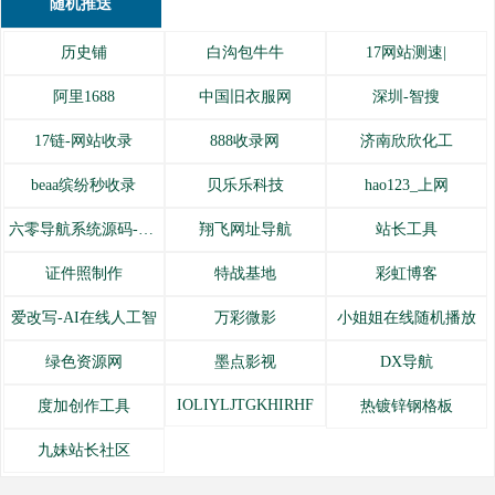
随机推送
历史铺
白沟包牛牛
17网站测速|
阿里1688
中国旧衣服网
深圳-智搜
17链-网站收录
888收录网
济南欣欣化工
beaa缤纷秒收录
贝乐乐科技
hao123_上网
六零导航系统源码-全开源
翔飞网址导航
站长工具
证件照制作
特战基地
彩虹博客
爱改写-AI在线人工智
万彩微影
小姐姐在线随机播放
绿色资源网
墨点影视
DX导航
IOLIYLJTGKHIRHF
度加创作工具
热镀锌钢格板
九妹站长社区